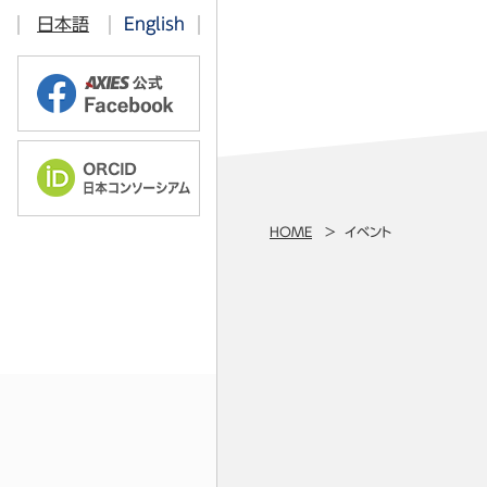
ITベンチマーキング部会
日本語
English
情報教育部会
オープンソース技術部会
学術・教育コンテンツ 共有流通部
ソフトウェアライセンス部会
認証基盤部会
HOME
イベント
クラウド部会
ICT利活用調査部会
教育技術開発部会
高品質・セキュリティICT部会
研究データマネジメント部会
ORCID部会